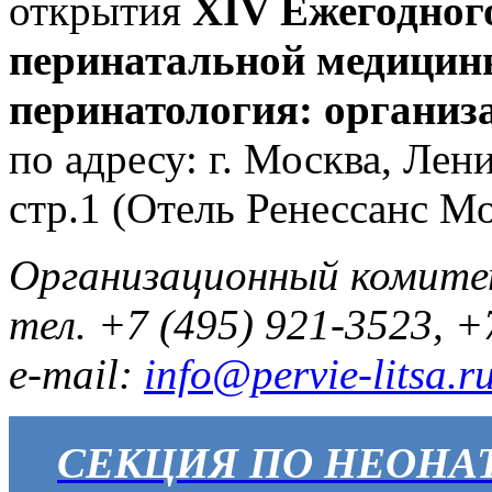
открытия
XIV Ежегодног
перинатальной медицин
перинатология: организа
по адресу: г. Москва, Лен
стр.1 (Отель Ренессанс М
Организационный комит
тел. +7 (495) 921-3523, +
e-mail:
info@pervie-litsa.r
СЕКЦИЯ ПО НЕОНА